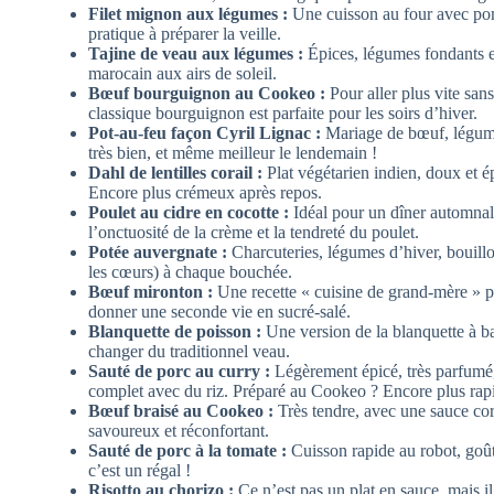
Filet mignon aux légumes :
Une cuisson au four avec pomm
pratique à préparer la veille.
Tajine de veau aux légumes :
Épices, légumes fondants e
marocain aux airs de soleil.
Bœuf bourguignon au Cookeo :
Pour aller plus vite sans
classique bourguignon est parfaite pour les soirs d’hiver.
Pot-au-feu façon Cyril Lignac :
Mariage de bœuf, légume
très bien, et même meilleur le lendemain !
Dahl de lentilles corail :
Plat végétarien indien, doux et épi
Encore plus crémeux après repos.
Poulet au cidre en cocotte :
Idéal pour un dîner automnal,
l’onctuosité de la crème et la tendreté du poulet.
Potée auvergnate :
Charcuteries, légumes d’hiver, bouillo
les cœurs) à chaque bouchée.
Bœuf mironton :
Une recette « cuisine de grand-mère » par
donner une seconde vie en sucré-salé.
Blanquette de poisson :
Une version de la blanquette à ba
changer du traditionnel veau.
Sauté de porc au curry :
Légèrement épicé, très parfumé,
complet avec du riz. Préparé au Cookeo ? Encore plus rap
Bœuf braisé au Cookeo :
Très tendre, avec une sauce cor
savoureux et réconfortant.
Sauté de porc à la tomate :
Cuisson rapide au robot, goût
c’est un régal !
Risotto au chorizo :
Ce n’est pas un plat en sauce, mais i