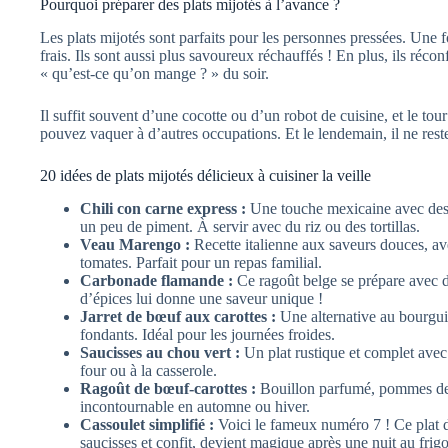
Pourquoi préparer des plats mijotés à l’avance ?
Les plats mijotés sont parfaits pour les personnes pressées. Une fo
frais. Ils sont aussi plus savoureux réchauffés ! En plus, ils réconfo
« qu’est-ce qu’on mange ? » du soir.
Il suffit souvent d’une cocotte ou d’un robot de cuisine, et le tou
pouvez vaquer à d’autres occupations. Et le lendemain, il ne reste
20 idées de plats mijotés délicieux à cuisiner la veille
Chili con carne express :
Une touche mexicaine avec des 
un peu de piment. À servir avec du riz ou des tortillas.
Veau Marengo :
Recette italienne aux saveurs douces, a
tomates. Parfait pour un repas familial.
Carbonade flamande :
Ce ragoût belge se prépare avec d
d’épices lui donne une saveur unique !
Jarret de bœuf aux carottes :
Une alternative au bourgui
fondants. Idéal pour les journées froides.
Saucisses au chou vert :
Un plat rustique et complet avec 
four ou à la casserole.
Ragoût de bœuf-carottes :
Bouillon parfumé, pommes de 
incontournable en automne ou hiver.
Cassoulet simplifié :
Voici le fameux numéro 7 ! Ce plat d
saucisses et confit, devient magique après une nuit au frigo