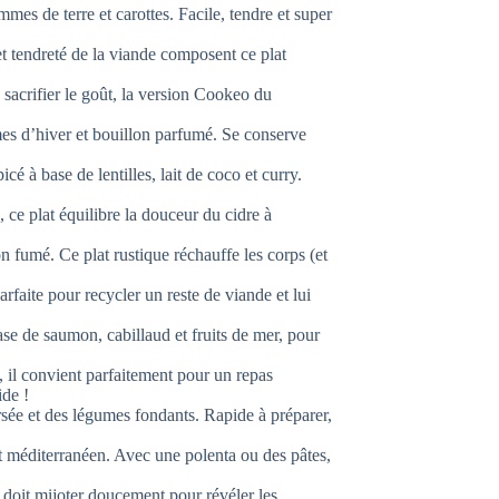
es de terre et carottes. Facile, tendre et super
t tendreté de la viande composent ce plat
 sacrifier le goût, la version Cookeo du
s d’hiver et bouillon parfumé. Se conserve
cé à base de lentilles, lait de coco et curry.
 ce plat équilibre la douceur du cidre à
n fumé. Ce plat rustique réchauffe les corps (et
faite pour recycler un reste de viande et lui
se de saumon, cabillaud et fruits de mer, pour
 il convient parfaitement pour un repas
ide !
sée et des légumes fondants. Rapide à préparer,
 méditerranéen. Avec une polenta ou des pâtes,
l doit mijoter doucement pour révéler les