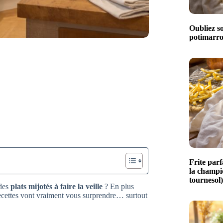
Oubliez so
potimarro
Frite parfa
la champio
tournesol)
 des
plats mijotés à faire la veille
? En plus
 recettes vont vraiment vous surprendre… surtout