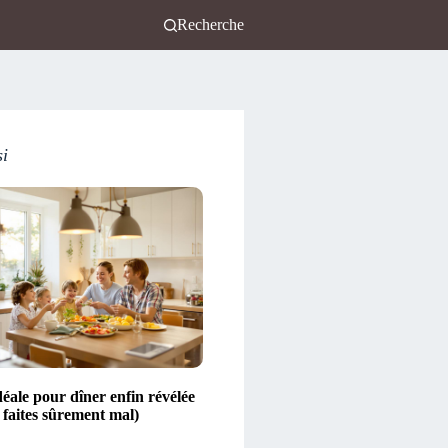
Recherche
si
éale pour dîner enfin révélée
e faites sûrement mal)