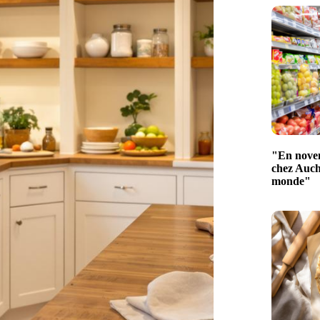
"En novem
chez Aucha
monde"