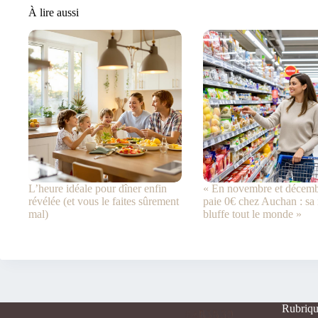
À lire aussi
L’heure idéale pour dîner enfin
« En novembre et décembr
révélée (et vous le faites sûrement
paie 0€ chez Auchan : sa
mal)
bluffe tout le monde »
Rubriqu