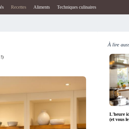
tés
Recettes
Aliments
Techniques culinaires
À lire aus
!)
L'heure id
(et vous l