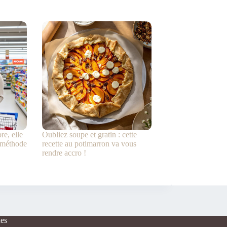
e, elle
Oubliez soupe et gratin : cette
 méthode
recette au potimarron va vous
rendre accro !
es