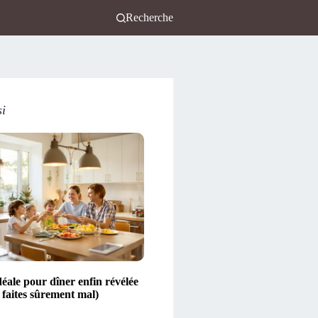
Recherche
si
éale pour dîner enfin révélée
e faites sûrement mal)