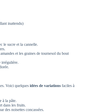
llant inattendu)
 le sucre et la cannelle.
ers.
es amandes et les graines de tournesol du bout
irrégulière.
dorée.
vies. Voici quelques
idées de variations
faciles à
à la pâte.
 dans les fruits.
ar des noisettes concassées.