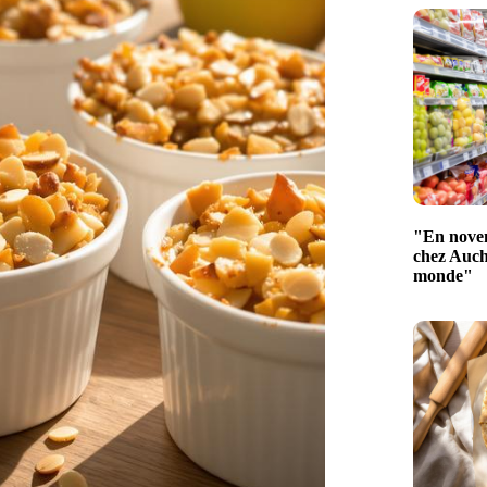
"En novem
chez Aucha
monde"