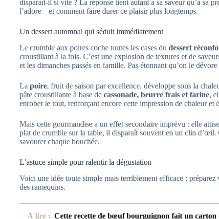
disparaît-il si vite ? La réponse tient autant à sa saveur qu’à sa
l’adore – et comment faire durer ce plaisir plus longtemps.
Un dessert automnal qui séduit immédiatement
Le crumble aux poires coche toutes les cases du
dessert réconfo
croustillant à la fois. C’est une explosion de textures et de saveu
et les dimanches passés en famille. Pas étonnant qu’on le dévore à
La
poire
, fruit de saison par excellence, développe sous la chal
pâte croustillante à base de
cassonade, beurre frais et farine
, e
enrober le tout, renforçant encore cette impression de chaleur et d
Mais cette gourmandise a un effet secondaire imprévu : elle atti
plat de crumble sur la table, il disparaît souvent en un clin d’œi
savourer chaque bouchée.
L’astuce simple pour ralentir la dégustation
Voici une idée toute simple mais terriblement efficace : préparez
des ramequins.
À lire :
Cette recette de bœuf bourguignon fait un carton