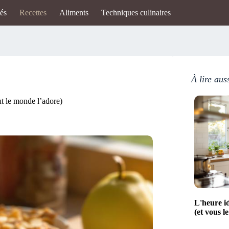
tés
Recettes
Aliments
Techniques culinaires
À lire aus
ut le monde l’adore)
L'heure id
(et vous l