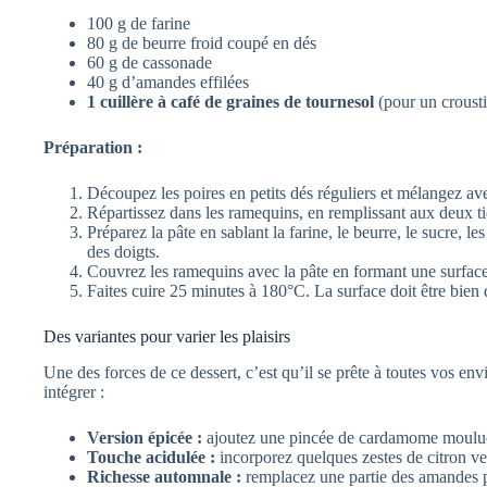
100 g de farine
80 g de beurre froid coupé en dés
60 g de cassonade
40 g d’amandes effilées
1 cuillère à café de graines de tournesol
(pour un crousti
Préparation :
Découpez les poires en petits dés réguliers et mélangez avec
Répartissez dans les ramequins, en remplissant aux deux ti
Préparez la pâte en sablant la farine, le beurre, le sucre, l
des doigts.
Couvrez les ramequins avec la pâte en formant une surface 
Faites cuire 25 minutes à 180°C. La surface doit être bien 
Des variantes pour varier les plaisirs
Une des forces de ce dessert, c’est qu’il se prête à toutes vos en
intégrer :
Version épicée :
ajoutez une pincée de cardamome moulue 
Touche acidulée :
incorporez quelques zestes de citron vert
Richesse automnale :
remplacez une partie des amandes p